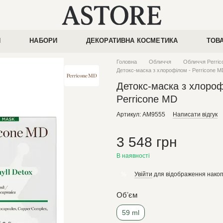
И
НАБОРИ
ДЕКОРАТИВНА КОСМЕТИКА
ТОВ
Головна
Обличчя
Обличчя Perri
Детокс-маска з хлорофілом - Perricone M
Детокс-маска з хлороф
Perricone MD
Артикул: AM9555
Написати відгук
3 548 грн
В наявності
Увійти
для відображення накоп
%
Обʼєм
59 ml