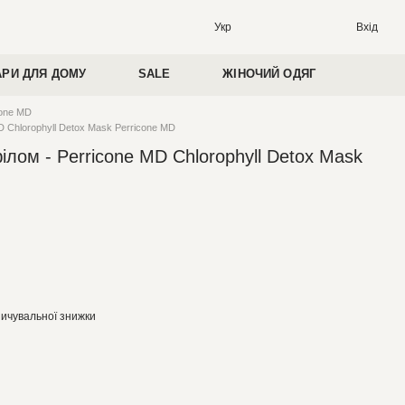
Вхід
Укр
АРИ ДЛЯ ДОМУ
SALE
ЖІНОЧИЙ ОДЯГ
cone MD
D Chlorophyll Detox Mask Perricone MD
ілом - Perricone MD Chlorophyll Detox Mask
ичувальної знижки