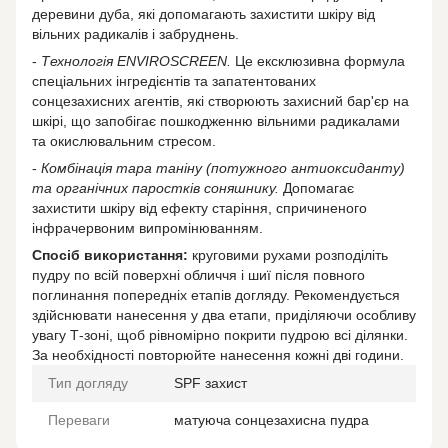
деревини дуба, які допомагають захистити шкіру від
вільних радикалів і забруднень.
-
Технологія ENVIROSCREEN.
Це ексклюзивна формула
спеціальних інгредієнтів та запатентованих
сонцезахисних агентів, які створюють захисний бар'єр на
шкірі, що запобігає пошкодженню вільними радикалами
та окислювальним стресом.
-
Комбінація тара таніну (потужного антиоксиданту)
та органічних паростків соняшнику.
Допомагає
захистити шкіру від ефекту старіння, спричиненого
інфрачервоним випромінюванням.
Спосіб використання:
круговими рухами розподіліть
пудру по всій поверхні обличчя і шиї після повного
поглинання попередніх етапів догляду. Рекомендується
здійснювати нанесення у два етапи, приділяючи особливу
увагу Т-зоні, щоб рівномірно покрити пудрою всі ділянки.
За необхідності повторюйте нанесення кожні дві години.
Тип догляду
SPF захист
Переваги
матуюча сонцезахисна пудра