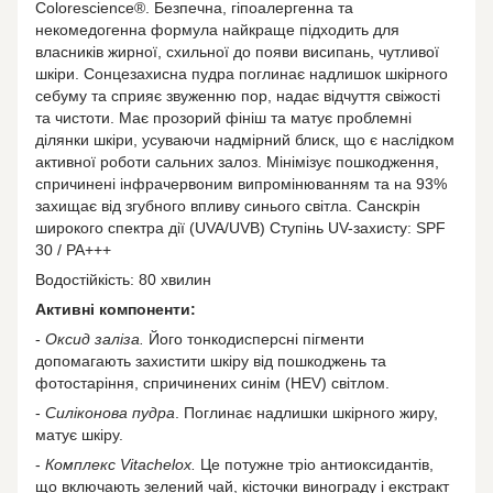
Colorescience®. Безпечна, гіпоалергенна та
некомедогенна формула найкраще підходить для
власників жирної, схильної до появи висипань, чутливої ​​
шкіри. Сонцезахисна пудра поглинає надлишок шкірного
себуму та сприяє звуженню пор, надає відчуття свіжості
та чистоти. Має прозорий фініш та матує проблемні
ділянки шкіри, усуваючи надмірний блиск, що є наслідком
активної роботи сальних залоз. Мінімізує пошкодження,
спричинені інфрачервоним випромінюванням та на 93%
захищає від згубного впливу синього світла. Санскрін
широкого спектра дії (UVA/UVB) Ступінь UV-захисту: SPF
30 / PA+++
Водостійкість: 80 хвилин
Активні компоненти:
-
Оксид заліза.
Його тонкодисперсні пігменти
допомагають захистити шкіру від пошкоджень та
фотостаріння, спричинених синім (HEV) світлом.
-
Силіконова пудра
. Поглинає надлишки шкірного жиру,
матує шкіру.
-
Комплекс Vitachelox.
Це потужне тріо антиоксидантів,
що включають зелений чай, кісточки винограду і екстракт