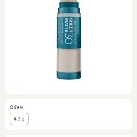
Обʼєм
4.3 g