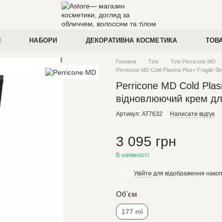
И
НАБОРИ
ДЕКОРАТИВНА КОСМЕТИКА
ТОВ
Головна
Тіло
Тіло Perricone MD
Perricone MD Cold Plasma Plus+ Fragile S
Perricone MD Cold Plas
відновлюючий крем дл
Артикул: AT7632
Написати відгук
3 095 грн
В наявності
Увійти
для відображення накоп
%
Обʼєм
177 ml