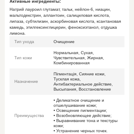
Активные ингредиенты:
Натрий лауроил глутамат, тальк, нейлон-6, ниацин,
мальтодекстрин, аллантоин, салициловая кислота,
липаза, субтилизин, аскорбиновая кислота, ксантановая
камедь, этилгексинглицерин, феноксиэтанол, отдушка
лимона.
Тип ухода
Очищение
Нормальная, Сухая,
Тип кожи
Чувствительная, Жирная,
Комбинированная
Пігментація, Сияние кожи,
Тусклая кожа,
Назначение
Антибактериальное действие,
Высыпания, Восстановление
• Деликатное очищение и
отшелушивание кожи;
• Освещение пигментации;
Преимущества
• Возобновляющее действие;
• Выравнивание тона и текстуры
кожи;
• Устранение черных точек.