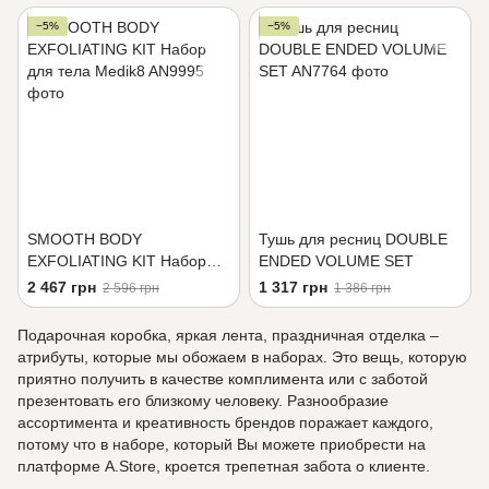
50 мл) C the SUCCESS Kit
−5%
−5%
SMOOTH BODY
Тушь для ресниц DOUBLE
EXFOLIATING KIT Набор
ENDED VOLUME SET
для тела Medik8
2 467 грн
1 317 грн
2 596 грн
1 386 грн
Подарочная коробка, яркая лента, праздничная отделка –
атрибуты, которые мы обожаем в наборах. Это вещь, которую
приятно получить в качестве комплимента или с заботой
презентовать его близкому человеку. Разнообразие
ассортимента и креативность брендов поражает каждого,
потому что в наборе, который Вы можете приобрести на
платформе A.Store, кроется трепетная забота о клиенте.