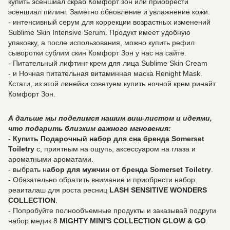
купить эсеншиал скраб Комфорт зон или приобрести
эсеншиал пилинг. Заметно обновление и увлажнение кожи.
- интенсивный серум для коррекции возрастных изменений
Sublime Skin Intensive Serum. Продукт имеет удобную
упаковку, а после использования, можно купить рефил
сыворотки сублим скин Комфорт Зон у нас на сайте.
- Питательный лифтинг крем для лица Sublime Skin Cream
- и Ночная питательная витаминная маска Renight Mask.
Кстати, из этой линейки советуем купить ночной крем ринайт
Комфорт Зон.
А дальше мы поделимся нашим виш-листом и идеями,
что подарить близким важного мгновения:
-
Купить Подарочный набор для сна бренда Somerset
Toiletry
с, приятным на ощупь, аксессуаром на глаза и
ароматными ароматами.
- выбрать н
абор для мужчин от бренда Somerset Toiletry
.
- Обязательно обратить внимание и приобрести набор
реаиталаш для роста ресниц
LASH SENSITIVE WONDERS
COLLECTION
.
- Попробуйте полнообъемные продукты и заказывай подруги
набор медик 8
MIGHTY MINI'S COLLECTION GLOW & GO
.