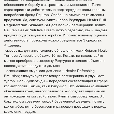
обновление и борьбу с возрастными изменениями. Такие
характеристики действительно подтверждают наши клиенты,
попробовав бренд Rejuran. Особенно отмечают комплекты
продуктов. Да, советуем купить набор
Реджуран Healer Full
Regeneration Skincare Set
для полной регенерации. Купить
Rejuran Healer Nutritive Cream можно отдельно, как и каждый
продукт, содержащийся в коробке. И по-настоящему оценить
действенность протокола можно соединив все 3 средства.
А именно:
-сыворотка для интенсивного обновления кожи Rejuran Healer
Turnover Ampoule в объеме 10 мл; Кстати, на нашем сайте
можно приобрести сыворотку Реджуран в полном объеме и
наслаждаться продуктом дольше.
- освежающая эмульсия для лица – Healer Refreshing
Emulsion; стимулирует клеточную регенерацию и улучшает
тургор. Полинуклеотиды – передовая составляющая в сфере
косметологии. Так же, как и бакучиол. Это мощный компонент
обновления кожи, аналог ретинола, – обладает ощутимыми
антиоксидантными свойствами. Купить сыворотку медик 8 с
бакучиолом советуем каждой беременной девушке, потому
как он абсолютно безопасен и разрешен девушкам в период
кормления грудью.