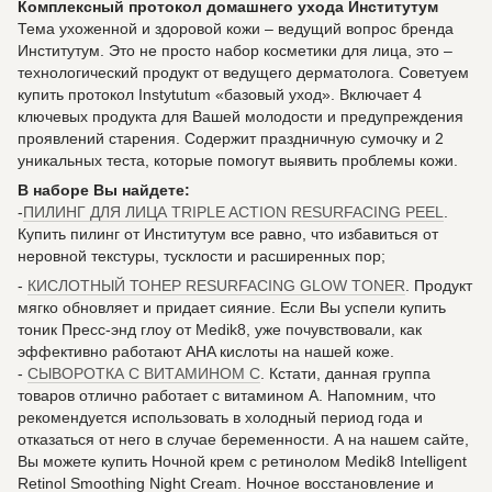
Комплексный протокол домашнего ухода Институтум
Тема ухоженной и здоровой кожи – ведущий вопрос бренда
Институтум. Это не просто набор косметики для лица, это –
технологический продукт от ведущего дерматолога. Советуем
купить протокол Instytutum «базовый уход». Включает 4
ключевых продукта для Вашей молодости и предупреждения
проявлений старения. Содержит праздничную сумочку и 2
уникальных теста, которые помогут выявить проблемы кожи.
В наборе Вы найдете:
-
ПИЛИНГ ДЛЯ ЛИЦА TRIPLE ACTION RESURFACING PEEL
.
Купить пилинг от Институтум все равно, что избавиться от
неровной текстуры, тусклости и расширенных пор;
-
КИСЛОТНЫЙ ТОНЕР RESURFACING GLOW TONER
. Продукт
мягко обновляет и придает сияние. Если Вы успели купить
тоник Пресс-энд глоу от Medik8, уже почувствовали, как
эффективно работают AHA кислоты на нашей коже.
-
СЫВОРОТКА С ВИТАМИНОМ С
. Кстати, данная группа
товаров отлично работает с витамином А. Напомним, что
рекомендуется использовать в холодный период года и
отказаться от него в случае беременности. А на нашем сайте,
Вы можете купить Ночной крем с ретинолом Medik8 Intelligent
Retinol Smoothing Night Cream. Ночное восстановление и