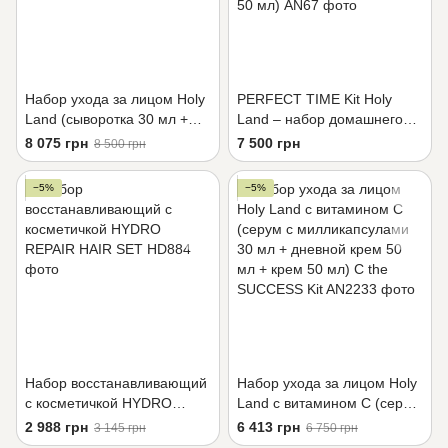
Набор ухода за лицом Holy
PERFECT TIME Kit Holy
Land (сыворотка 30 мл +
Land – набор домашнего
дневной крем 50 мл +
ухода за зрелой кожей
8 075 грн
7 500 грн
8 500 грн
ночной крем 50 мл) ABR
(сыворотка 30 мл + дневной
COMPLEX KIT
крем 50 мл + ночной крем
−5%
−5%
50 мл)
Набор восстанавливающий
Набор ухода за лицом Holy
с косметичкой HYDRO
Land с витамином С (серум
REPAIR HAIR SET
с милликапсулами 30 мл +
2 988 грн
6 413 грн
3 145 грн
6 750 грн
дневной крем 50 мл + крем