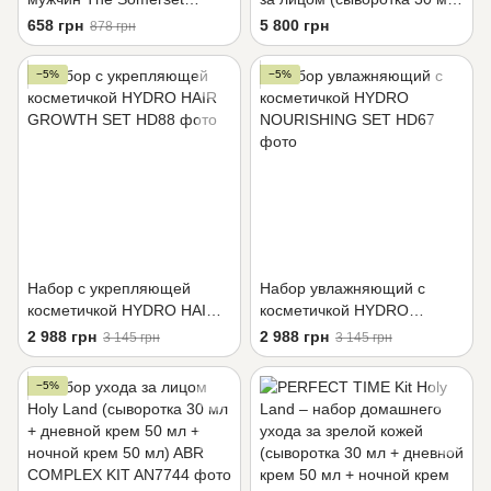
Toiletry
+ дневной крем 50 мл +
658 грн
5 800 грн
878 грн
ночной крем 50 мл) Holy
Land
−5%
−5%
Набор с укрепляющей
Набор увлажняющий c
косметичкой HYDRO HAIR
косметичкой HYDRO
GROWTH SET
NOURISHING SET
2 988 грн
2 988 грн
3 145 грн
3 145 грн
−5%