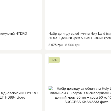
воложуючий HYDRO
Набір догляду за обличчям Holy Land (си
30 мл + денний крем 50 мл + нічний крем
ABR COMPLEX KIT
8 500 грн
8 075 грн
−5%