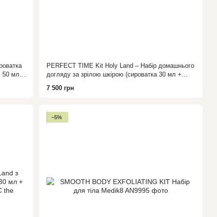
роватка
PERFECT TIME Kit Holy Land – Набір домашнього
 50 мл)
догляду за зрілою шкірою (сироватка 30 мл +
денний крем 50 мл + нічний крем 50 мл)
7 500 грн
−5%