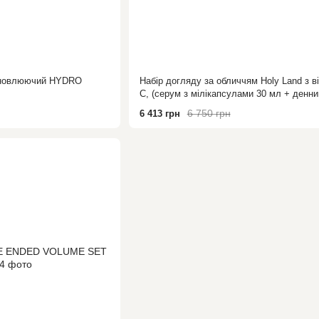
ідновлюючий HYDRO
Набір догляду за обличчям Holy Land з в
С, (серум з мілікапсулами 30 мл + денни
50 мл + крем 50 мл)C the SUCCESS Kit
6 750 грн
6 413 грн