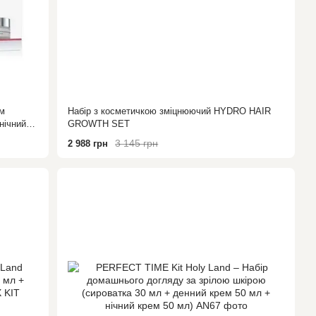
ям
Набір з косметичкою зміцнюючий HYDRO HAIR
нічний
GROWTH SET
3 145 грн
2 988 грн