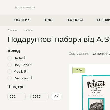
Перейти до основного контенту
ОБЛИЧЧЯ
ТІЛО
ВОЛОССЯ
БРЕНД
Головна
Набори
Подарункові набори від A.S
Бренд
Сортування:
за популя
3
Hadat
4
Holy Land
−25%
1
Medik 8
1
Revitalash
Ціна, грн
Від Ціна, грн
До Ціна, грн
ОК