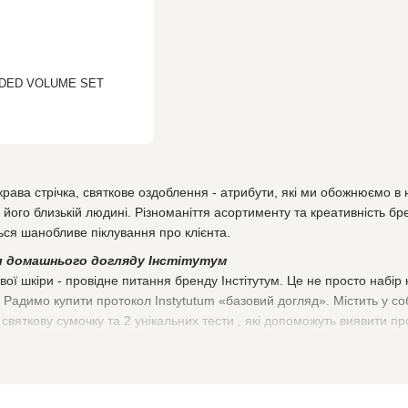
NDED VOLUME SET
рава стрічка, святкове оздоблення - атрибути, які ми обожнюємо в н
 його близькій людині. Різноманіття асортименту та креативність бр
ься шанобливе піклування про клієнта.
л домашнього догляду Інстітутум
вої шкіри - провідне питання бренду Інстітутум. Це не просто набір 
 Радимо купити протокол Instytutum «базовий догляд». Містить у с
ь святкову сумочку та 2 унікальних тести , які допоможуть виявити п
TRIPLE ACTION RESURFACING PEEL
. Купити пілінг від Інстітутум в