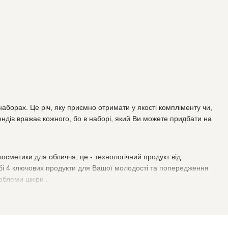
аборах. Це річ, яку приємно отримати у якості компліменту чи,
ендів вражає кожного, бо в наборі, який Ви можете придбати на
косметики для обличчя, це - технологічний продукт від
обі 4 ключових продукти для Вашої молодості та попередження
роблеми шкіри .
се рівно, що позбутися нервівної текстури, тьмяності та