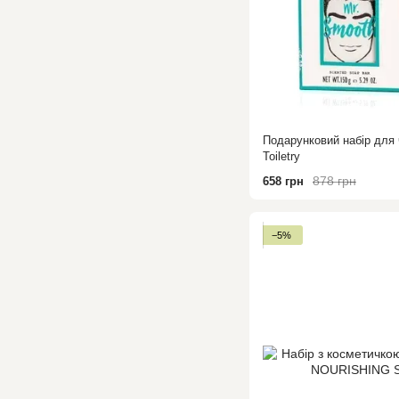
Подарунковий набір для 
Toiletry
878 грн
658 грн
−5%