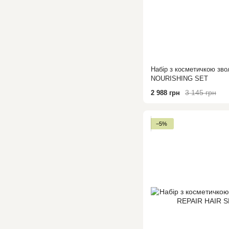
Набір з косметичкою з
NOURISHING SET
3 145 грн
2 988 грн
−5%