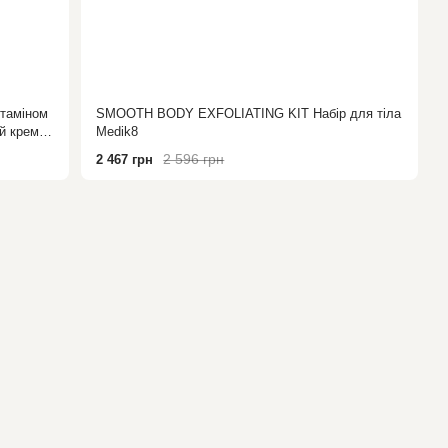
ітаміном
SMOOTH BODY EXFOLIATING KIT Набір для тіла
й крем
Medik8
2 596 грн
2 467 грн