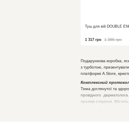
Туш для вій DOUBLE E
1 386 грн
1 317 грн
Подарункова коробка, яск
з турботою, презентувати
платформі A.Store, криєт
Комплексний протоко
Тема доглянутої та здоро
провідного дерматолога.
проявів старіння. Містит
У наборі Ви знайдете :
-
ПІЛІНГ ДЛЯ ОБЛИЧЧЯ 
розширених пор;