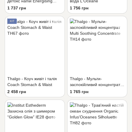
детокс напій Energising
вода L'Oceane
Detox Shot Spiruline Boost
1 737 грн
1 756 грн
ХІТ
Thalgo - Коуч живіт і талія
Thalgo - Мульти-
Coach Stomach & Waist
заспокійливий концентрат
Multi Soothing Concentrate
2 458 грн
1 765 грн