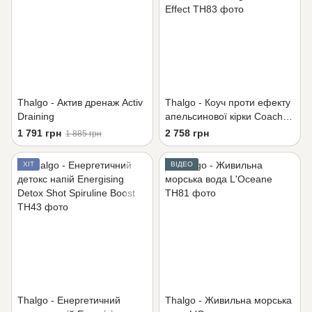
Thalgo - Актив дренаж Activ
Thalgo - Коуч проти ефекту
Draining
апельсинової кірки Coach
Anti-Orange Peel Effect
1 791 грн
2 758 грн
1 885 грн
ХІТ
ВІДЕО
Thalgo - Енергетичний
Thalgo - Живильна морська