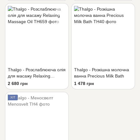
Thalgo - Розслаблююча олія
Thalgo - Розкішна молочна
для масажу Relaxing
ванна Precious Milk Bath
Massage Oil
2 680 грн
1 478 грн
ХІТ