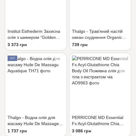
Institut Esthederm Захисна
Thalgo - Трав'яний настій
олія з шимером “Golden
океан схуднення Organic
Glow”
Infus'Oceanes Silholuette
3 373 грн
739 грн
ХІТ
Thalgo - Водна олія для
PERRICONE MD Essential
масажу Huile De Massage
Fx Acyl-Glutathione Chia
Aquatique
Body Oil Поживна олія для
1 737 грн
3 086 грн
тіла з екстрактом чіа