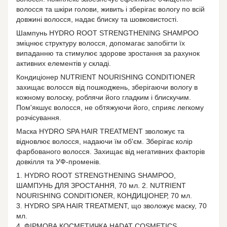
волосся та шкіри голови, живить і зберігає вологу по всій
довжині волосся, надає блиску та шовковистості.
Шампунь HYDRO ROOT STRENGTHENING SHAMPOO
зміцнює структуру волосся, допомагає запобігти їх
випаданню та стимулює здорове зростання за рахунок
активних елементів у складі.
Кондиціонер NUTRIENT NOURISHING CONDITIONER
захищає волосся від пошкоджень, зберігаючи вологу в
кожному волоску, роблячи його гладким і блискучим.
Пом'якшує волосся, не обтяжуючи його, сприяє легкому
розчісування.
Маска HYDRO SPA HAIR TREATMENT зволожує та
відновлює волосся, надаючи їм об'єм. Зберігає колір
фарбованого волосся. Захищає від негативних факторів
довкілля та УФ-променів.
1. HYDRO ROOT STRENGTHENING SHAMPOO,
ШАМПУНЬ ДЛЯ ЗРОСТАННЯ, 70 мл. 2. NUTRIENT
NOURISHING CONDITIONER, КОНДИЦІОНЕР, 70 мл.
3. HYDRO SPA HAIR TREATMENT, що зволожує маску, 70
мл.
4. ФІРМОВА КОСМЕТИЧКА HADAT COSMETICS