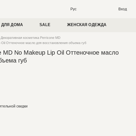
Вход
Рус
 ДЛЯ ДОМА
SALE
ЖЕНСКАЯ ОДЕЖДА
Декоративная косметика Perricone MD
p Oil Оттеночное масло для восстановления объема губ
e MD No Makeup Lip Oil Оттеночное масло
бъема губ
тельной скидки