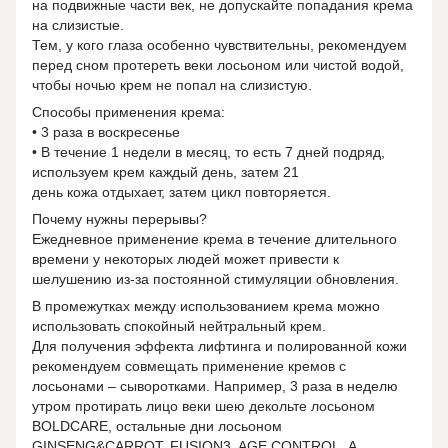
на подвижные части век, не допускайте попадания крема
на слизистые.
Тем, у кого глаза особенно чувствительны, рекомендуем
перед сном протереть веки лосьоном или чистой водой,
чтобы ночью крем не попал на слизистую.
Способы применения крема:
• 3 раза в воскресенье
• В течение 1 недели в месяц, то есть 7 дней подряд,
используем крем каждый день, затем 21
день кожа отдыхает, затем цикл повторяется.
Почему нужны перерывы?
Ежедневное применение крема в течение длительного
времени у некоторых людей может привести к
шелушению из-за постоянной стимуляции обновления.
В промежутках между использованием крема можно
использовать спокойный нейтральный крем.
Для получения эффекта лифтинга и полированной кожи
рекомендуем совмещать применение кремов с
лосьонами – сыворотками. Например, 3 раза в неделю
утром протирать лицо веки шею декольте лосьоном
BOLDCARE, остальные дни лосьоном
GINSENG&CARROT, FUSION3, AGE CONTROL. А