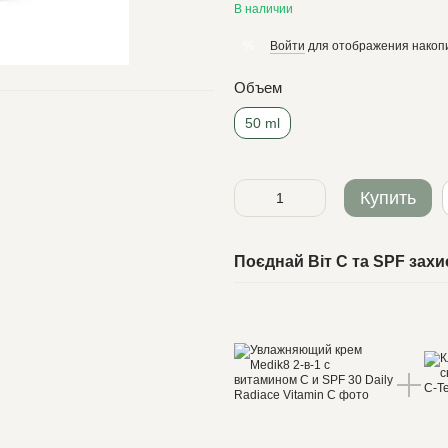
В наличии
Войти
для отображения накопи
%
Объем
50 ml
Купить
Поєднай Віт С та SPF захи