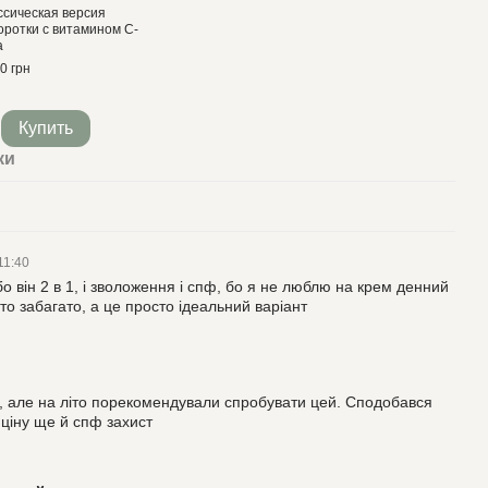
ссическая версия
оротки с витамином C-
a
0 грн
Купить
ки
 11:40
о він 2 в 1, і зволоження і спф, бо я не люблю на крем денний
то забагато, а це просто ідеальний варіант
м, але на літо порекомендували спробувати цей. Сподобався
 ціну ще й спф захист