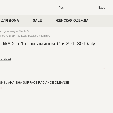
Вход
Рус
 ДЛЯ ДОМА
SALE
ЖЕНСКАЯ ОДЕЖДА
Уход за лицом Medik 8
ом С и SPF 30 Daily Radiace Vitamin C
k8 2-в-1 с витамином С и SPF 30 Daily
 отзыва
edik8 с АНА, ВНА SURFACE RADIANCE CLEANSE
но