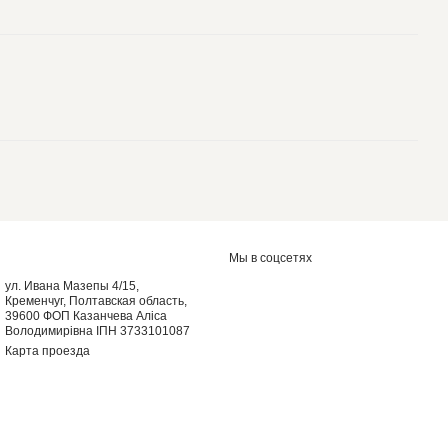
Мы в соцсетях
ул. Ивана Мазепы 4/15,
Кременчуг, Полтавская область,
39600 ФОП Казанчева Аліса
Володимирівна ІПН 3733101087
Карта проезда