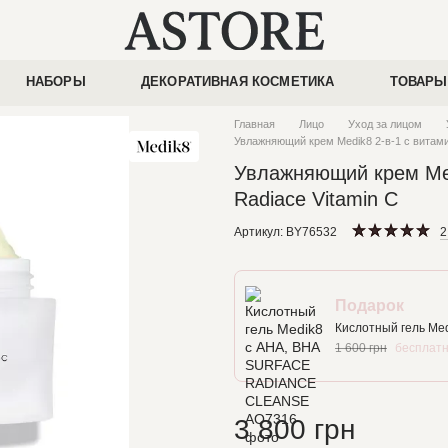
НАБОРЫ
ДЕКОРАТИВНАЯ КОСМЕТИКА
ТОВАРЫ
Главная
Лицо
Уход за лицом
Увлажняющий крем Medik8 2-в-1 с витамин
Увлажняющий крем Medi
Radiace Vitamin C
Артикул: BY76532
2
Подарок
Кислотный гель M
1 600 грн
бесплат
3 800 грн