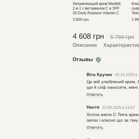
Увлажняющий крем Medik8
Кла
2-в-1 с витамином С и SPF
сыв
30 Daily Radiace Vitamin C
Tetr
3 800 грн
1 96
4 608 грн
5 760 грн
Описание
Характеристи
Отзывы
2
Віта Кручко
02.10.2025 в
Це мій улюблений крем, б
ще й спф наносити, мені 
Ответить
Настя
23.09.2025 в 13:47
Хотіла взяти C-Tetra кре
запах і класно що за таку
Ответить