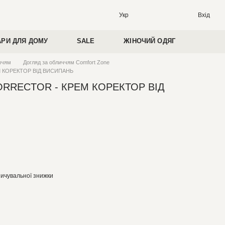
Вхід
Укр
АРИ ДЛЯ ДОМУ
SALE
ЖІНОЧИЙ ОДЯГ
ччям
Догляд за обличчям Comfort Zone
 КОРЕКТОР ВІД ВИСИПАНЬ
ORRECTOR - КРЕМ КОРЕКТОР ВІД
ичувальної знижки