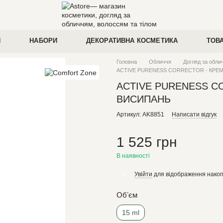
И
НАБОРИ
ДЕКОРАТИВНА КОСМЕТИКА
ТОВ
Головна
Обличчя
Догляд за обли
ACTIVE PURENESS CORRECTOR - КРЕМ
ACTIVE PURENESS C
ВИСИПАНЬ
Артикул: AK8851
Написати відгук
1 525 грн
В наявності
Увійти
для відображення накоп
%
Обʼєм
15 ml