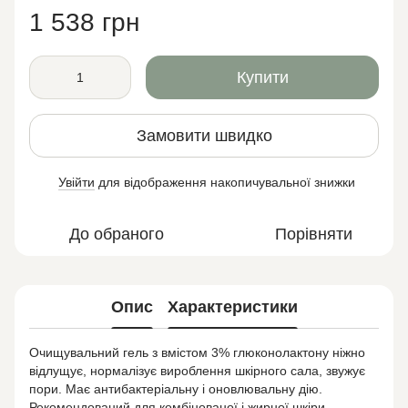
1 538 грн
Купити
Замовити швидко
Увійти
для відображення накопичувальної знижки
%
До обраного
Порівняти
Опис
Характеристики
Очищувальний гель з вмістом 3% глюконолактону ніжно
відлущує, нормалізує вироблення шкірного сала, звужує
пори. Має антибактеріальну і оновлювальну дію.
Рекомендований для комбінованої і жирної шкіри,