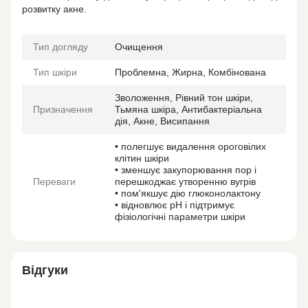
розвитку акне.
Тип догляду
Очищення
Тип шкіри
Проблемна, Жирна, Комбінована
Зволоження, Рівний тон шкіри,
Призначення
Тьмяна шкіра, Антибактеріальна
дія, Акне, Висипання
• полегшує видалення ороговілих
клітин шкіри
• зменшує закупорювання пор і
Переваги
перешкоджає утворенню вугрів
• пом'якшує дію глюконолактону
• відновлює pH і підтримує
фізіологічні параметри шкіри
Відгуки