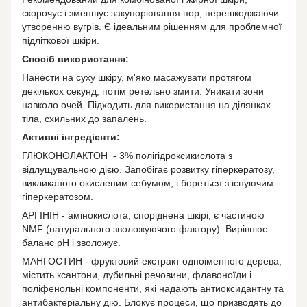
скорочує і зменшує закупорювання пор, перешкоджаючи
утворенню вугрів. Є ідеальним рішенням для проблемної
підліткової шкіри.
Спосіб використання:
Нанести на суху шкіру, м'яко масажувати протягом
декількох секунд, потім ретельно змити. Уникати зони
навколо очей. Підходить для використання на ділянках
тіла, схильних до запалень.
Активні інгредієнти:
ГЛЮКОНОЛАКТОН - 3% полігідроксикислота з
відлущувальною дією. Запобігає розвитку гіперкератозу,
викликаного окисленим себумом, і бореться з існуючим
гіперкератозом.
АРГІНІН - амінокислота, споріднена шкірі, є частиною
NMF (натурального зволожуючого фактору). Вирівнює
баланс рН і зволожує.
МАНГОСТИН - фруктовий екстракт одноіменного дерева,
містить ксантони, дубильні речовини, флавоноїди і
поліфенольні компоненти, які надають антиоксидантну та
антибактеріальну дію. Блокує процеси, що призводять до