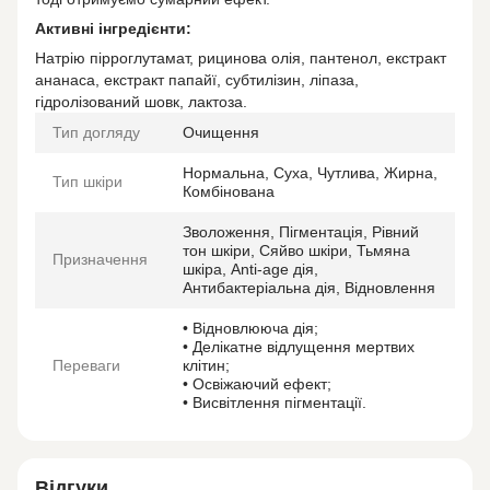
Активні інгредієнти:
Натрію пірроглутамат, рицинова олія, пантенол, екстракт
ананаса, екстракт папайї, субтилізин, ліпаза,
гідролізований шовк, лактоза.
Тип догляду
Очищення
Нормальна, Суха, Чутлива, Жирна,
Тип шкіри
Комбінована
Зволоження, Пігментація, Рівний
тон шкіри, Сяйво шкіри, Тьмяна
Призначення
шкіра, Anti-age дія,
Антибактеріальна дія, Відновлення
• Відновлююча дія;
• Делікатне відлущення мертвих
Переваги
клітин;
• Освіжаючий ефект;
• Висвітлення пігментації.
Відгуки