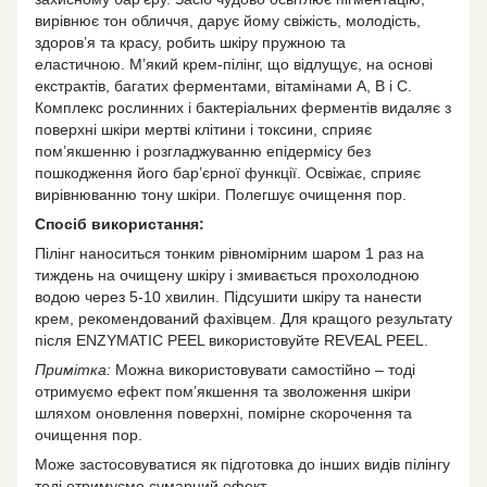
вирівнює тон обличчя, дарує йому свіжість, молодість,
здоров’я та красу, робить шкіру пружною та
еластичною. М’який крем-пілінг, що відлущує, на основі
екстрактів, багатих ферментами, вітамінами А, В і С.
Комплекс рослинних і бактеріальних ферментів видаляє з
поверхні шкіри мертві клітини і токсини, сприяє
пом’якшенню і розгладжуванню епідермісу без
пошкодження його бар’єрної функції. Освіжає, сприяє
вирівнюванню тону шкіри. Полегшує очищення пор.
Спосіб використання:
Пілінг наноситься тонким рівномірним шаром 1 раз на
тиждень на очищену шкіру і змивається прохолодною
водою через 5-10 хвилин. Підсушити шкіру та нанести
крем, рекомендований фахівцем. Для кращого результату
після ENZYMATIC PEEL використовуйте REVEAL PEEL.
Примітка:
Можна використовувати самостійно – тоді
отримуємо ефект пом’якшення та зволоження шкіри
шляхом оновлення поверхні, помірне скорочення та
очищення пор.
Може застосовуватися як підготовка до інших видів пілінгу
тоді отримуємо сумарний ефект.