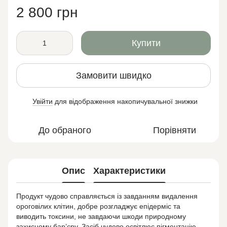
2 800 грн
Купити
Замовити швидко
Увійти
для відображення накопичувальної знижки
%
До обраного
Порівняти
Опис
Характеристики
Продукт чудово справляється із завданням видалення
ороговілих клітин, добре розгладжує епідерміс та
виводить токсини, не завдаючи шкоди природному
захисному бар’єру. Засіб чудово освітлює пігментацію,