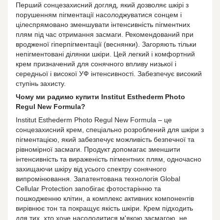
Перший сонцезахисний догляд, який дозволяє шкірі з
порушенням пігментації насолоджуватися сонцем і
цілеспрямовано зменшувати інтенсивність пігментних
плям під час отримання засмаги. Рекомендований при
вродженої гіперпігментації (веснянки). Загоряють тільки
непігментовані ділянки шкіри. Цей легкий і комфортний
крем призначений для сонячного впливу низької і
середньої і високої УФ інтенсивності. Забезпечує високий
ступінь захисту.
Чому ми радимо купити Institut Esthederm Photo
Regul New Formula?
Institut Esthederm Photo Regul New Formula – це
сонцезахисний крем, спеціально розроблений для шкіри з
пігментацією, який забезпечує можливість безпечної та
рівномірної засмаги. Продукт допомагає зменшити
інтенсивність та вираженість пігментних плям, одночасно
захищаючи шкіру від усього спектру сонячного
випромінювання. Запатентована технологія Global
Cellular Protection запобігає фотостарінню та
пошкодженню клітин, а комплекс активних компонентів
вирівнює тон та покращує якість шкіри. Крем підходить
для тих, хто хоче насолодитися м'якою засмагою, не