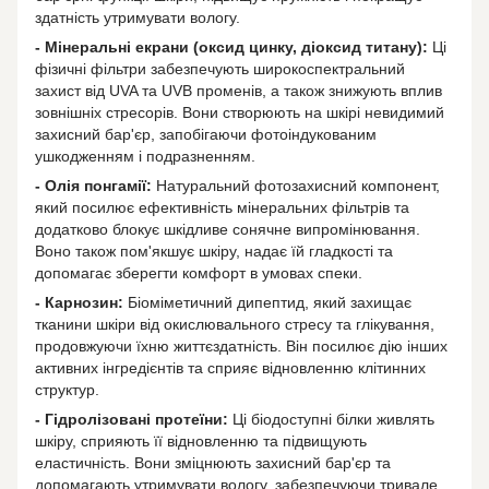
здатність утримувати вологу.
- Мінеральні екрани (оксид цинку, діоксид титану):
Ці
фізичні фільтри забезпечують широкоспектральний
захист від UVA та UVB променів, а також знижують вплив
зовнішніх стресорів. Вони створюють на шкірі невидимий
захисний бар'єр, запобігаючи фотоіндукованим
ушкодженням і подразненням.
- Олія понгамії:
Натуральний фотозахисний компонент,
який посилює ефективність мінеральних фільтрів та
додатково блокує шкідливе сонячне випромінювання.
Воно також пом'якшує шкіру, надає їй гладкості та
допомагає зберегти комфорт в умовах спеки.
- Карнозин:
Біоміметичний дипептид, який захищає
тканини шкіри від окислювального стресу та глікування,
продовжуючи їхню життєздатність. Він посилює дію інших
активних інгредієнтів та сприяє відновленню клітинних
структур.
- Гідролізовані протеїни:
Ці біодоступні білки живлять
шкіру, сприяють її відновленню та підвищують
еластичність. Вони зміцнюють захисний бар'єр та
допомагають утримувати вологу, забезпечуючи тривале