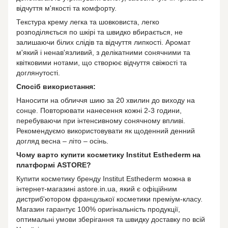
відчуття м'якості та комфорту.
Текстура крему легка та шовковиста, легко
розподіляється по шкірі та швидко вбирається, не
залишаючи білих слідів та відчуття липкості. Аромат
м'який і ненав'язливий, з делікатними сонячними та
квітковими нотами, що створює відчуття свіжості та
доглянутості.
Спосіб використання:
Наносити на обличчя шию за 20 хвилин до виходу на
сонце. Повторювати нанесення кожні 2-3 години,
перебуваючи при інтенсивному сонячному впливі.
Рекомендуємо використовувати як щоденний денний
догляд весна – літо – осінь.
Чому варто купити косметику Institut Esthederm на
платформі ASTORE?
Купити косметику бренду Іnstitut Esthederm можна в
інтернет-магазині astore.in.ua, який є офіційним
дистриб'ютором французької косметики преміум-класу.
Магазин гарантує 100% оригінальність продукції,
оптимальні умови зберігання та швидку доставку по всій