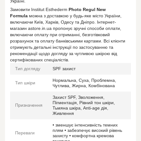
Україні.
Замовити Institut Esthederm
Photo Regul New
Formula
можна з доставкою у будь-яке місто України,
включаючи Київ, Харків, Одесу та Дніпро. Інтернет-
магазин astore.in.ua пропонує зручні способи оплати,
включаючи оплату при отриманні, безготівковий
розрахунок та оплату банківськими картами. Всі клієнти
отримують детальні інструкції по застосуванню та
рекомендації щодо догляду за чутливою шкірою від
сертифікованих спеціалістів.
Тип догляду
SPF захист
Нормальна, Суха, Проблемна,
Тип шкіри
Чутлива, Жирна, Комбінована
Захист SPF, Зволоження,
Пігментація, Рівний тон шкіри,
Призначення
Тьмяна шкіра, Anti-age дія,
Живлення
• зменшує інтенсивність темних
плям • забезпечує високий рівень
Переваги
захисту • комфортна кремова