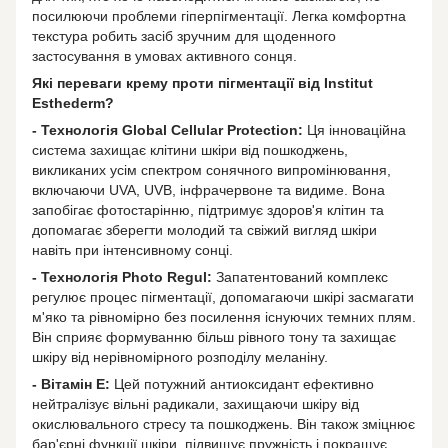
посилюючи проблеми гіперпігментації. Легка комфортна
текстура робить засіб зручним для щоденного
застосування в умовах активного сонця.
Які переваги крему проти пігментації від Institut
Esthederm?
- Технологія Global Cellular Protection:
Ця інноваційна
система захищає клітини шкіри від пошкоджень,
викликаних усім спектром сонячного випромінювання,
включаючи UVA, UVB, інфрачервоне та видиме. Вона
запобігає фотостарінню, підтримує здоров'я клітин та
допомагає зберегти молодий та свіжий вигляд шкіри
навіть при інтенсивному сонці.
- Технологія Photo Regul:
Запатентований комплекс
регулює процес пігментації, допомагаючи шкірі засмагати
м'яко та рівномірно без посилення існуючих темних плям.
Він сприяє формуванню більш рівного тону та захищає
шкіру від нерівномірного розподілу меланіну.
- Вітамін E:
Цей потужний антиоксидант ефективно
нейтралізує вільні радикали, захищаючи шкіру від
окислювального стресу та пошкоджень. Він також зміцнює
бар'єрні функції шкіри, підвищує пружність і покращує