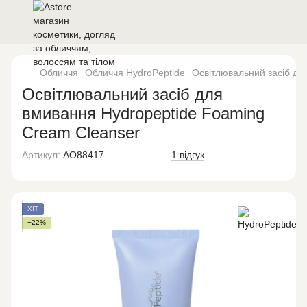
Обличчя
Обличчя HydroPeptide
Освітлювальний засіб дл
Освітлювальний засіб для
вмивання Hydropeptide Foaming
Cream Cleanser
Артикул:
AO88417
1 відгук
ХІТ
−22%