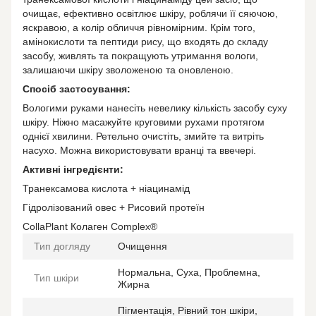
очищає, ефективно освітлює шкіру, роблячи її сяючою,
яскравою, а колір обличчя рівномірним. Крім того,
амінокислоти та пептиди рису, що входять до складу
засобу, живлять та покращують утримання вологи,
залишаючи шкіру зволоженою та оновленою.
Спосіб застосування:
Вологими руками нанесіть невелику кількість засобу суху
шкіру. Ніжно масажуйте круговими рухами протягом
однієї хвилини. Ретельно очистіть, змийте та витріть
насухо. Можна використовувати вранці та ввечері.
Активні інгредієнти:
Транексамова кислота + ніацинамід
Гідролізований овес + Рисовий протеїн
CollaPlant Колаген Complex®
Тип догляду
Очищення
Нормальна, Суха, Проблемна,
Тип шкіри
Жирна
Пігментація, Рівний тон шкіри,