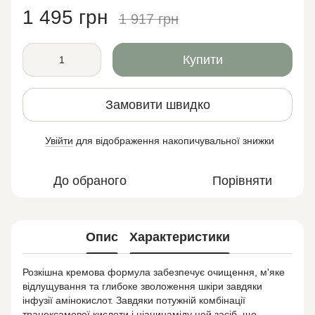
1 495 грн
1 917 грн
Купити
Замовити швидко
Увійти
для відображення накопичувальної знижки
%
До обраного
Порівняти
Опис
Характеристики
Розкішна кремова формула забезпечує очищення, м'яке
відлущування та глибоке зволоження шкіри завдяки
інфузії амінокислот. Завдяки потужній комбінації
транексамової кислоти і ніацинаміду цей засіб, що