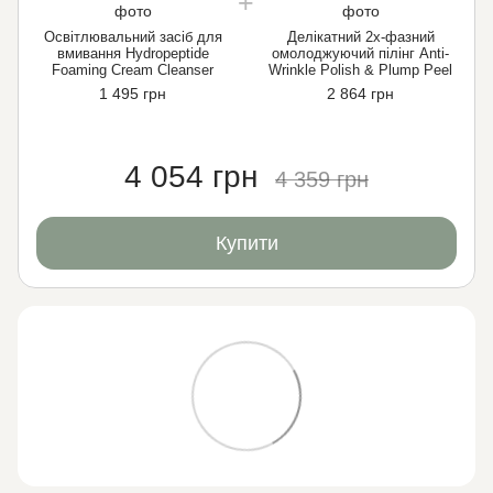
Освітлювальний засіб для
Делікатний 2х-фазний
вмивання Hydropeptide
омолоджуючий пілінг Anti-
Foaming Cream Cleanser
Wrinkle Polish & Plump Peel
1 495 грн
2 864 грн
4 054 грн
4 359 грн
Купити