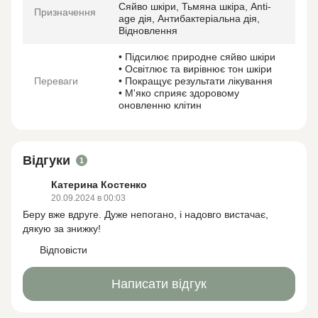
Сяйво шкіри, Тьмяна шкіра, Anti-
Призначення
age дія, Антибактеріальна дія,
Відновлення
• Підсилює природне сяйво шкіри
• Освітлює та вирівнює тон шкіри
Переваги
• Покращує результати лікування
• М'яко сприяє здоровому
оновленню клітин
Відгуки
1
Катерина Костенко
20.09.2024 в 00:03
Беру вже вдруге. Дуже непогано, і надовго вистачає,
дякую за знижку!
Відповісти
Написати відгук