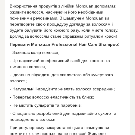
Використання продуктів з лінійки Monxuan допомагає
оживити волосся, насичуючи його необхідними
поживними речовинами. З шампунем Monxuan ви
перетворите свою процедуру догляду за волоссям і
будете балувати його кожного разу, коли миєте голову.
Догляд за волоссям стане справжнім ритуалом краси!
Переваги Monxuan Professional Hair Care Shampoo:
- Захищає колір волосся;
- Це надзвичайно ефективний засіб для тонкого та
тьмяного волосся;
- Ідеально підходить для хвилястого або кучерявого
волосся;
- Натуральні інгредієнти живлять волосся зсередини;
- Повертає волоссю еластичність та блиск;
- Не містить сульфатів та парабенів;
- Спеціально розроблений для надзвичайно сухого та
пошкодженого волосся.
При регулярному використанні цього шампуню ви
помітите, як змінюється ваше волосся! Живлене