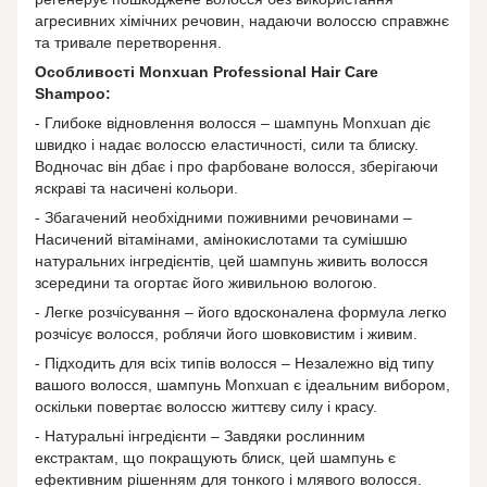
агресивних хімічних речовин, надаючи волоссю справжнє
та тривале перетворення.
Особливості Monxuan Professional Hair Care
Shampoo:
- Глибоке відновлення волосся – шампунь Monxuan діє
швидко і надає волоссю еластичності, сили та блиску.
Водночас він дбає і про фарбоване волосся, зберігаючи
яскраві та насичені кольори.
- Збагачений необхідними поживними речовинами –
Насичений вітамінами, амінокислотами та сумішшю
натуральних інгредієнтів, цей шампунь живить волосся
зсередини та огортає його живильною вологою.
- Легке розчісування – його вдосконалена формула легко
розчісує волосся, роблячи його шовковистим і живим.
- Підходить для всіх типів волосся – Незалежно від типу
вашого волосся, шампунь Monxuan є ідеальним вибором,
оскільки повертає волоссю життєву силу і красу.
- Натуральні інгредієнти – Завдяки рослинним
екстрактам, що покращують блиск, цей шампунь є
ефективним рішенням для тонкого і млявого волосся.