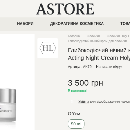
И
НАБОРИ
ДЕКОРАТИВНА КОСМЕТИКА
ТОВ
Головна
Обличчя
Обличчя Holy L
Глибокодіючий нічний крем для обличчя 
Глибокодіючий нічний
Acting Night Cream Hol
Артикул: AK79
Написати відгук
3 500 грн
В наявності
Увійти
для відображення накоп
%
Обʼєм
50 ml