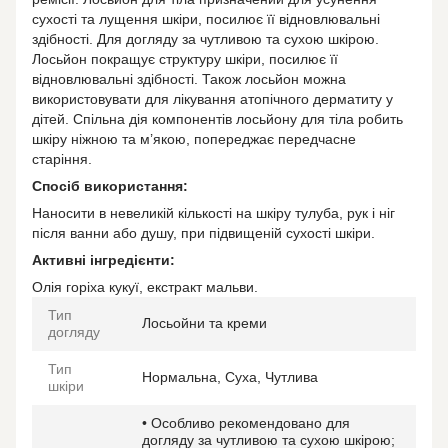
сухості та лущення шкіри, посилює її відновлювальні
здібності. Для догляду за чутливою та сухою шкірою.
Лосьйон покращує структуру шкіри, посилює її
відновлювальні здібності. Також лосьйон можна
використовувати для лікування атопічного дерматиту у
дітей. Спільна дія компонентів лосьйону для тіла робить
шкіру ніжною та м’якою, попереджає передчасне
старіння.
Cпосіб використання:
Наносити в невеликій кількості на шкіру тулуба, рук і ніг
після ванни або душу, при підвищеній сухості шкіри.
Активні інгредієнти:
Олія горіха кукуї, екстракт мальви.
Тип
Лосьойни та креми
догляду
Тип
Нормальна, Суха, Чутлива
шкіри
• Особливо рекомендовано для
догляду за чутливою та сухою шкірою;