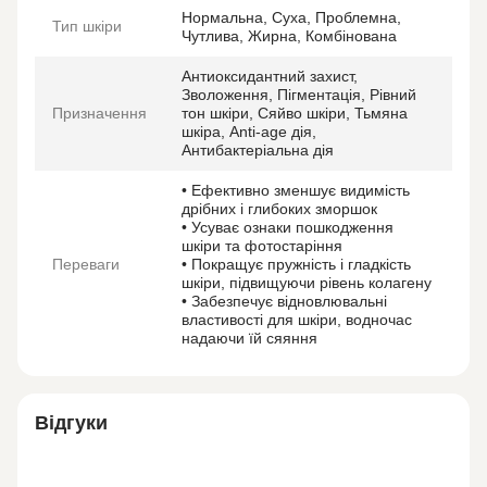
Нормальна, Суха, Проблемна,
Тип шкіри
Чутлива, Жирна, Комбінована
Антиоксидантний захист,
Зволоження, Пігментація, Рівний
Призначення
тон шкіри, Сяйво шкіри, Тьмяна
шкіра, Anti-age дія,
Антибактеріальна дія
• Ефективно зменшує видимість
дрібних і глибоких зморшок
• Усуває ознаки пошкодження
шкіри та фотостаріння
Переваги
• Покращує пружність і гладкість
шкіри, підвищуючи рівень колагену
• Забезпечує відновлювальні
властивості для шкіри, водночас
надаючи їй сяяння
Відгуки