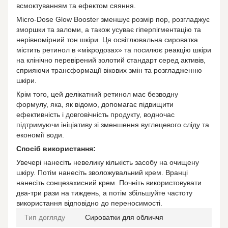
всмоктуванням та ефектом сяяння.
Micro-Dose Glow Booster зменшує розмір пор, розгладжує
зморшки та заломи, а також усуває гіперпігментацію та
нерівномірний тон шкіри. Ця освітлювальна сироватка
містить ретинол в «мікродозах» та посилює реакцію шкіри
на клінічно перевірений золотий стандарт серед активів,
сприяючи трансформації вікових змін та розгладженню
шкіри.
Крім того, цей делікатний ретинол має безводну
формулу, яка, як відомо, допомагає підвищити
ефективність і довговічність продукту, водночас
підтримуючи ініціативу зі зменшення вуглецевого сліду та
економії води.
Спосіб використання:
Увечері нанесіть невелику кількість засобу на очищену
шкіру. Потім нанесіть зволожувальний крем. Вранці
нанесіть сонцезахисний крем. Почніть використовувати
два-три рази на тиждень, а потім збільшуйте частоту
використання відповідно до переносимості.
Тип догляду
Сироватки для обличчя