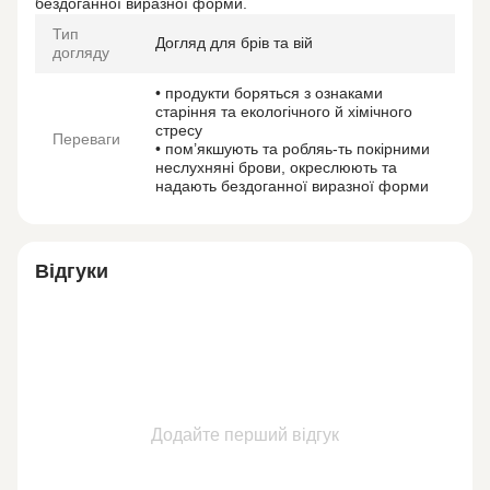
бездоганної виразної форми.
Тип
Догляд для брів та вій
догляду
• продукти боряться з ознаками
старіння та екологічного й хімічного
стресу
Переваги
• пом’якшують та робляь-ть покірними
неслухняні брови, окреслюють та
надають бездоганної виразної форми
Відгуки
Додайте перший відгук