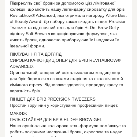
Підкресліть свої брови за допомогою цієї лімітованої
колекції, що містить нашу легендарну сироватку для брів
RevitaBrow® Advanced, яка отримала нагороду Allure Best
of Beauty Award. До набору також входить пінцет Precision
Tweezer та відтіночний гель для брів Hi-Def Brow Gel у
відтінку Soft Brown з кондиціонуючою формулою, яка
живить брови, одночасно приборкуючи їх і надаючи їм
ідеальної форми.
ПІКЛУВАННЯ ТА ДОГЛЯД
СИРОВАТКА-КОНДИЦІОНЕР ДЛЯ БРІВ REVITABROW®
ADVANCED:
Оригінальний, створений офтальмологом кондиціонер
для брів бореться з ознаками старіння та екологічного й
хімічного стресу. Відновлює здоров’я, природну красу та
виразність брів.
ПІНЦЕТ ДЛЯ БРІВ PRECISION TWEEZERS
Простий і зручний у користуванні професійний пінцет.
МАКІЯЖ
ГЕЛЬ-СТАЙЛЕР ДЛЯ БРІВ HI-DEF BROW GEL:
Наша оригінальна кольорова гель-формула пом’якшує та
робить покірними неслухняні брови, окреслює та надає