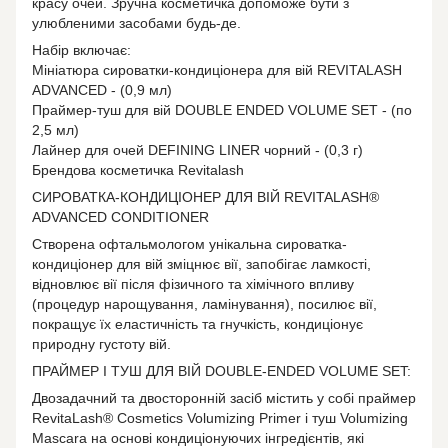
красу очей. Зручна косметичка допоможе бути з
улюбленими засобами будь-де.
Набір включає:
Мініатюра сироватки-кондиціонера для вій REVITALASH
ADVANCED - (0,9 мл)
Праймер-туш для вій DOUBLE ENDED VOLUME SET - (по
2,5 мл)
Лайнер для очей DEFINING LINER чорний - (0,3 г)
Брендова косметичка Revitalash
СИРОВАТКА-КОНДИЦІОНЕР ДЛЯ ВІЙ REVITALASH®
ADVANCED CONDITIONER
Створена офтальмологом унікальна сироватка-
кондиціонер для вій зміцнює вії, запобігає ламкості,
відновлює вії після фізичного та хімічного впливу
(процедур нарощування, ламінування), посилює вії,
покращує їх еластичність та гнучкість, кондиціонує
природну густоту вій.
ПРАЙМЕР І ТУШ ДЛЯ ВІЙ DOUBLE-ENDED VOLUME SET:
Двозадачний та двосторонній засіб містить у собі праймер
RevitaLash® Cosmetics Volumizing Primer і туш Volumizing
Mascara на основі кондиціонуючих інгредієнтів, які