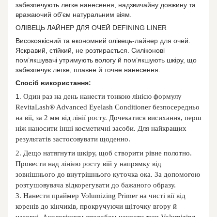
забезпечують легке нанесення, надзвичайну довжину та
вражаючий об’єм натуральним віям.
ОЛІВЕЦЬ ЛАЙНЕР ДЛЯ ОЧЕЙ DEFINING LINER
Високоякісний та економний олівець-лайнер для очей.
Яскравий, стійкий, не розтирається. Силіконові
пом’якшувачі утримують вологу й пом’якшують шкіру, що
забезпечує легке, плавне й точне нанесення.
Спосіб використання:
1.
Один раз на день нанести тонкою лінією формулу
RevitaLash® Advanced Eyelash Conditioner безпосередньо
на вії, за 2 мм від лінії росту. Дочекатися висихання, перш
ніж наносити інші косметичні засоби. Для найкращих
результатів застосовувати щоденно.
2.
Дещо натягнути шкіру, щоб створити рівне полотно.
Провести над лінією росту вій у напрямку від
зовнішнього до внутрішнього куточка ока. За допомогою
розтушовувача відкорегувати до бажаного образу.
3.
Нанести праймер Volumizing Primer на чисті вії від
коренів до кінчиків, прокручуючи щіточку вгору й