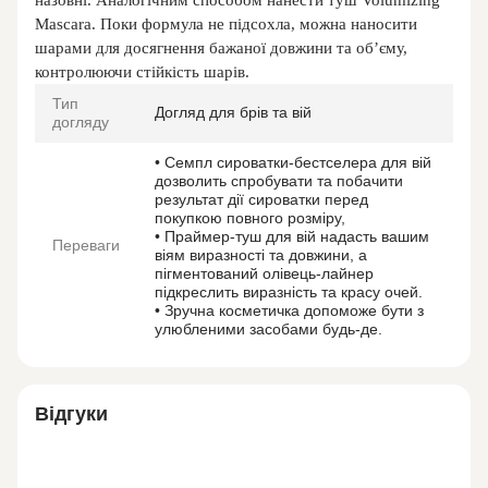
назовні. Аналогічним способом нанести туш Volumizing
Mascara. Поки формула не підсохла, можна наносити
шарами для досягнення бажаної довжини та об’єму,
контролюючи стійкість шарів.
Тип
Догляд для брів та вій
догляду
• Семпл сироватки-бестселера для вій
дозволить спробувати та побачити
результат дії сироватки перед
покупкою повного розміру,
• Праймер-туш для вій надасть вашим
Переваги
віям виразності та довжини, а
пігментований олівець-лайнер
підкреслить виразність та красу очей.
• Зручна косметичка допоможе бути з
улюбленими засобами будь-де.
Відгуки