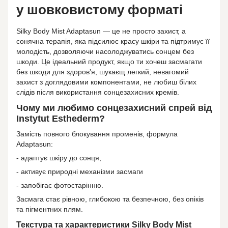
у шовковистому форматі
Silky Body Mist Adaptasun — це не просто захист, а
сонячна терапія, яка підсилює красу шкіри та підтримує її
молодість, дозволяючи насолоджуватись сонцем без
шкоди. Це ідеальний продукт, якщо ти хочеш засмагати
без шкоди для здоровʼя, шукаєщ легкий, невагомий
захист з доглядовими компонентами, не любиш білих
слідів після використання сонцезахисних кремів.
Чому ми любимо сонцезахисний спрей від
Instytut Esthederm?
Замість повного блокування променів, формула
Adaptasun:
- адаптує шкіру до сонця,
- активує природні механізми засмаги
- запобігає фотостарінню.
Засмага стає рівною, глибокою та безпечною, без опіків
та пігментних плям.
Текстура та характеристики Silky Body Mist