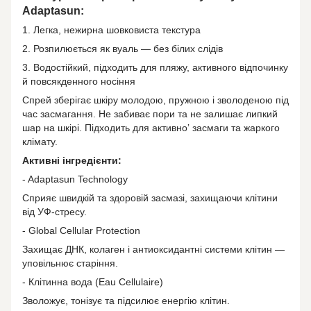
Adaptasun:
1. Легка, нежирна шовковиста текстура
2. Розпилюється як вуаль — без білих слідів
3. Водостійкий, підходить для пляжу, активного відпочинку
й повсякденного носіння
Спрей зберігає шкіру молодою, пружною і зволоденою під
час засмагання. Не забиває пори та не залишає липкий
шар на шкірі. Підходить для активноʼ засмаги та жаркого
клімату.
Активні інгредієнти:
- Adaptasun Technology
Сприяє швидкій та здоровій засмазі, захищаючи клітини
від УФ-стресу.
- Global Cellular Protection
Захищає ДНК, колаген і антиоксидантні системи клітин —
уповільнює старіння.
- Клітинна вода (Eau Cellulaire)
Зволожує, тонізує та підсилює енергію клітин.