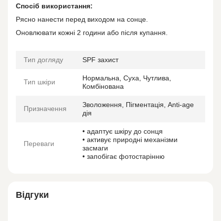
Спосіб використання:
Рясно нанести перед виходом на сонце.
Оновлювати кожні 2 години або після купання.
Тип догляду
SPF захист
Нормальна, Суха, Чутлива,
Тип шкіри
Комбінована
Зволоження, Пігментація, Anti-age
Призначення
дія
• адаптує шкіру до сонця
• активує природні механізми
Переваги
засмаги
• запобігає фотостарінню
Відгуки