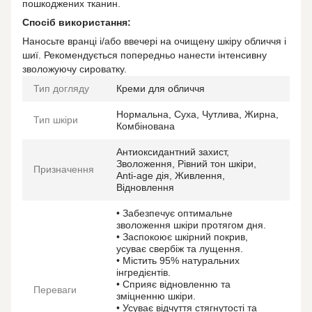
пошкоджених тканин.
Спосіб використання:
Наносьте вранці і/або ввечері на очищену шкіру обличчя і
шиї. Рекомендується попередньо нанести інтенсивну
зволожуючу сироватку.
Тип догляду
Креми для обличчя
Нормальна, Суха, Чутлива, Жирна,
Тип шкіри
Комбінована
Антиоксидантний захист,
Зволоження, Рівний тон шкіри,
Призначення
Anti-age дія, Живлення,
Відновлення
• Забезпечує оптимальне
зволоження шкіри протягом дня.
• Заспокоює шкірний покрив,
усуває свербіж та лущення.
• Містить 95% натуральних
інгредієнтів.
• Сприяє відновленню та
Переваги
зміцненню шкіри.
• Усуває відчуття стягнутості та