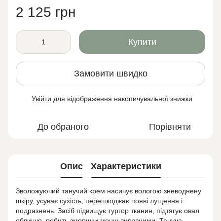
2 125 грн
Купити
Замовити швидко
Увійти
для відображення накопичувальної знижки
%
До обраного
Порівняти
Опис
Характеристики
Зволожуючий танучий крем насичує вологою зневоднену
шкіру, усуває сухість, перешкоджає появі лущення і
подразнень. Засіб підвищує тургор тканин, підтягує овал
обличчя, робить зморшки менш виразними. Тануча