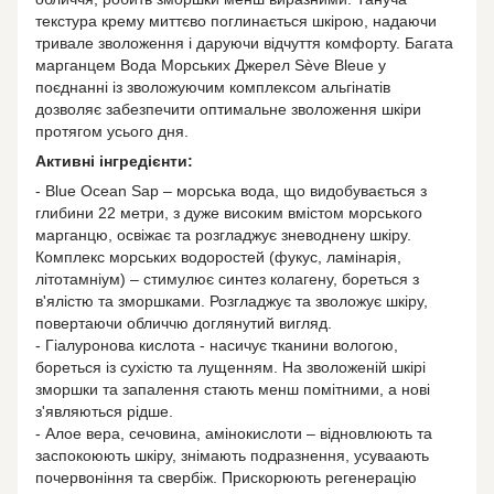
текстура крему миттєво поглинається шкірою, надаючи
тривале зволоження і даруючи відчуття комфорту. Багата
марганцем Вода Морських Джерел Sève Bleue у
поєднанні із зволожуючим комплексом альгінатів
дозволяє забезпечити оптимальне зволоження шкіри
протягом усього дня.
Активні інгредієнти:
- Blue Ocean Sap – морська вода, що видобувається з
глибини 22 метри, з дуже високим вмістом морського
марганцю, освіжає та розгладжує зневоднену шкіру.
Комплекс морських водоростей (фукус, ламінарія,
літотамніум) – стимулює синтез колагену, бореться з
в'ялістю та зморшками. Розгладжує та зволожує шкіру,
повертаючи обличчю доглянутий вигляд.
- Гіалуронова кислота - насичує тканини вологою,
бореться із сухістю та лущенням. На зволоженій шкірі
зморшки та запалення стають менш помітними, а нові
з'являються рідше.
- Алое вера, сечовина, амінокислоти – відновлюють та
заспокоюють шкіру, знімають подразнення, усуваають
почервоніння та свербіж. Прискорюють регенерацію