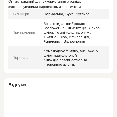
Оптимізований для використання з раніше
застосовуваними сироватками з вітаміном.
Тип шкіри
Нормальна, Суха, Чутлива
Антиоксидантний захист,
Зволоження, Пігментація, Сяйво
Призначення
шкіри, Темні кола під очима,
Тьмяна шкіра, Anti-age дія,
Живлення, Відновлення
• омолоджує тьмяну, виснажену
шкіру навколо очей
Переваги
• швидко поглинається та
інтенсивно живить
Відгуки