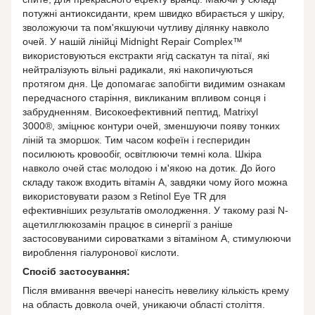
потужні антиоксиданти, крем швидко вбирається у шкіру,
зволожуючи та пом'якшуючи чутливу ділянку навколо
очей. У нашій лінійці Midnight Repair Complex™
використовуються екстракти ягід саскатун та пітаї, які
нейтралізують вільні радикали, які накопичуються
протягом дня. Це допомагає запобігти видимим ознакам
передчасного старіння, викликаним впливом сонця і
забрудненням. Високоефективний пептид, Matrixyl
3000®, зміцнює контури очей, зменшуючи появу тонких
ліній та зморшок. Тим часом кофеїн і гесперидин
посилюють кровообіг, освітлюючи темні кола. Шкіра
навколо очей стає молодою і м'якою на дотик. До його
складу також входить вітамін А, завдяки чому його можна
використовувати разом з Retinol Eye TR для
ефективніших результатів омолодження. У такому разі N-
ацетилглюкозамін працює в синергії з раніше
застосовуваними сироватками з вітаміном А, стимулюючи
вироблення гіалуронової кислоти.
Спосіб застосування:
Після вмивання ввечері нанесіть невелику кількість крему
на область довкола очей, уникаючи області століття.