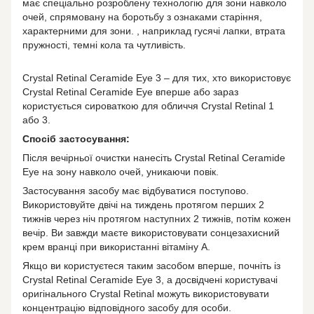
має спеціально розроблену технологію для зони навколо
очей, спрямовану на боротьбу з ознаками старіння,
характерними для зони. , наприклад гусячі лапки, втрата
пружності, темні кола та чутливість.
Crystal Retinal Ceramide Eye 3 – для тих, хто використовує
Crystal Retinal Ceramide Eye вперше або зараз
користується сироваткою для обличчя Crystal Retinal 1
або 3.
Спосіб застосування:
Після вечірньої очистки нанесіть Crystal Retinal Ceramide
Eye на зону навколо очей, уникаючи повік.
Застосування засобу має відбуватися поступово.
Використовуйте двічі на тиждень протягом перших 2
тижнів через ніч протягом наступних 2 тижнів, потім кожен
вечір. Ви завжди маєте використовувати сонцезахисний
крем вранці при використанні вітаміну А.
Якщо ви користуєтеся таким засобом вперше, почніть із
Crystal Retinal Ceramide Eye 3, а досвідчені користувачі
оригінального Crystal Retinal можуть використовувати
концентрацію відповідного засобу для особи.