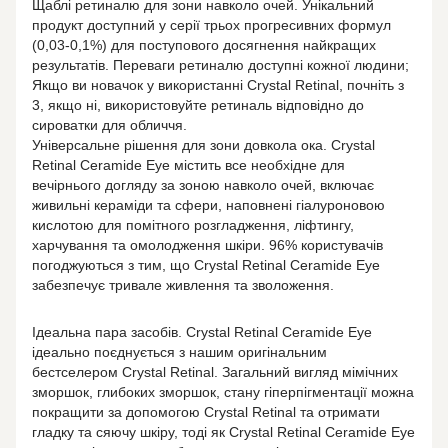
Щаблі ретиналю для зони навколо очей. Унікальний
продукт доступний у серії трьох прогресивних формул
(0,03-0,1%) для поступового досягнення найкращих
результатів. Переваги ретиналю доступні кожної людини;
Якщо ви новачок у використанні Crystal Retinal, почніть з
3, якщо ні, використовуйте ретиналь відповідно до
сироватки для обличчя.
Універсальне рішення для зони довкола ока. Crystal
Retinal Ceramide Eye містить все необхідне для
вечірнього догляду за зоною навколо очей, включає
живильні кераміди та сфери, наповнені гіалуроновою
кислотою для помітного розгладження, ліфтингу,
харчування та омолодження шкіри. 96% користувачів
погоджуються з тим, що Crystal Retinal Ceramide Eye
забезпечує тривале живлення та зволоження.
Ідеальна пара засобів. Crystal Retinal Ceramide Eye
ідеально поєднується з нашим оригінальним
бестселером Crystal Retinal. Загальний вигляд мімічних
зморшок, глибоких зморшок, стану гіперпігментації можна
покращити за допомогою Crystal Retinal та отримати
гладку та сяючу шкіру, тоді як Crystal Retinal Ceramide Eye