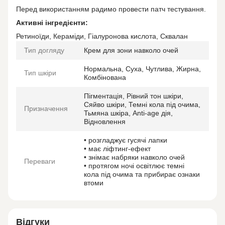
Перед використанням радимо провести патч тестування.
Активні інгредієнти:
Ретиноїди, Кераміди, Гіалуронова кислота, Сквалан
Тип догляду
Крем для зони навколо очей
Нормальна, Суха, Чутлива, Жирна,
Тип шкіри
Комбінована
Пігментація, Рівний тон шкіри,
Сяйво шкіри, Темні кола під очима,
Призначення
Тьмяна шкіра, Anti-age дія,
Відновлення
• розгладжує гусячі лапки
• має ліфтинг-ефект
• знімає набряки навколо очей
Переваги
• протягом ночі освітлює темні
кола під очима та прибирає ознаки
втоми
Відгуки