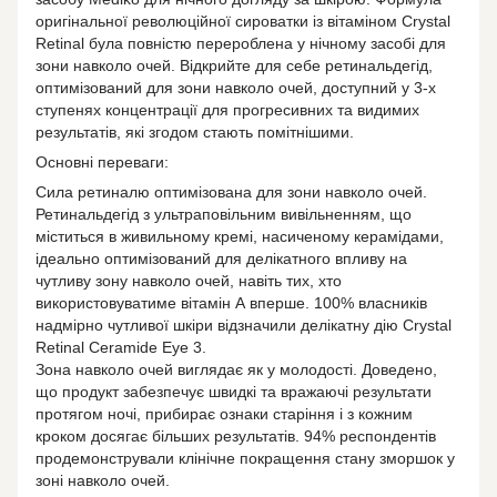
оригінальної революційної сироватки із вітаміном Crystal
Retinal була повністю перероблена у нічному засобі для
зони навколо очей. Відкрийте для себе ретинальдегід,
оптимізований для зони навколо очей, доступний у 3-х
ступенях концентрації для прогресивних та видимих ​​
результатів, які згодом стають помітнішими.
Основні переваги:
Сила ретиналю оптимізована для зони навколо очей.
Ретинальдегід з ультраповільним вивільненням, що
міститься в живильному кремі, насиченому керамідами,
ідеально оптимізований для делікатного впливу на
чутливу зону навколо очей, навіть тих, хто
використовуватиме вітамін А вперше. 100% власників
надмірно чутливої ​​шкіри відзначили делікатну дію Crystal
Retinal Ceramide Eye 3.
Зона навколо очей виглядає як у молодості. Доведено,
що продукт забезпечує швидкі та вражаючі результати
протягом ночі, прибирає ознаки старіння і з кожним
кроком досягає більших результатів. 94% респондентів
продемонстрували клінічне покращення стану зморшок у
зоні навколо очей.